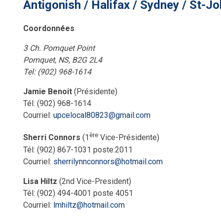
Antigonish / Halifax / Sydney / St-Jo
Coordonnées
3 Ch. Pomquet Point
Pomquet, NS, B2G 2L4
Tel: (902) 968-1614
Jamie Benoit
(Présidente)
Tél: (902) 968-1614
Courriel:
u
pcelocal80823@gmail.com
ère
Sherri Connors
(1
Vice-Présidente)
Tél: (902) 867-1031 poste:2011
Courriel:
sherrilynnconnors@hotmail.com
Lisa Hiltz
(2nd Vice-President)
Tél: (902) 494-4001 poste 4051
Courriel:
lmhiltz@hotmail.com